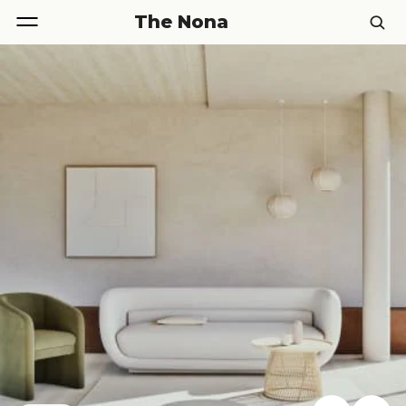
The Nona