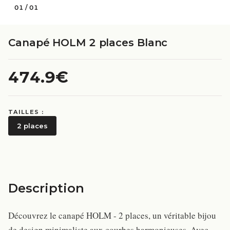
01
/
01
Canapé HOLM 2 places Blanc
474.9€
TAILLES :
2 places
Description
Découvrez le canapé HOLM - 2 places, un véritable bijou
de design minimaliste aux courbes harmonieuses. Avec