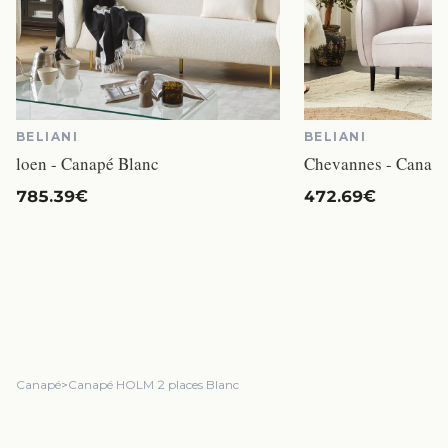
BELIANI
BELIANI
loen - Canapé Blanc
Chevannes - Canapé
785.39€
472.69€
Canapé
>
Canapé HOLM 2 places Blanc