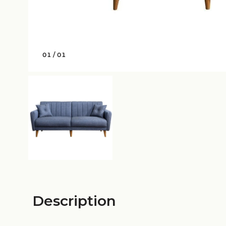
01
/
01
Description