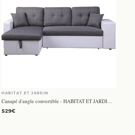
HABITAT ET JARDIN
Canapé d'angle convertible - HABITAT ET JARDIN - Axel - Blanc - Coffre de rangement - Méridienne
529€