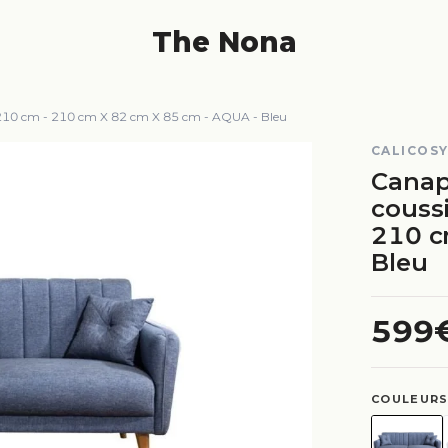
The Nona
is L210 cm - 210 cm X 82 cm X 85 cm - AQUA - Bleu
CALICOS
Canapé
couss
210 c
Bleu
599
COULEURS