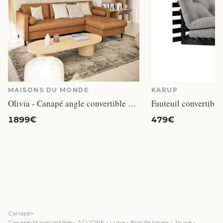
MAISONS DU MONDE
KARUP
Olivia - Canapé angle convertible cuir
1899€
479€
Canapé
>
Canapé-lit convertible - ACUONE - Luna - Bois de hévéa - Jaune -