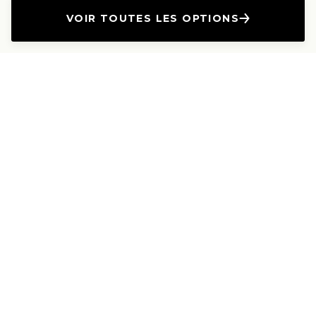
VOIR TOUTES LES OPTIONS
L'Entreprise
Les Produits
A propos
Canapés droits
Nous contacter
Canapés convertibles
Travailler avec nous
Canapés d'angle
Presse et Partenariat
Canapés modulables
Mention de l'annonceur
Canapés relax
Le Lab
Les Dossiers
Les Guides
Les canapés haut de