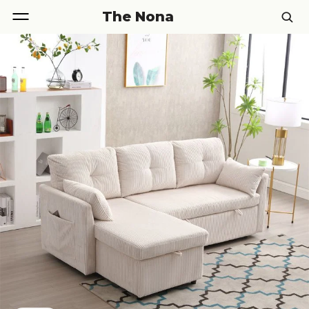
The Nona