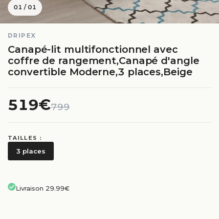
01
/
01
DRIPEX
Canapé-lit multifonctionnel avec
coffre de rangement,Canapé d'angle
convertible Moderne,3 places,Beige
519€
799
TAILLES :
3 places
Livraison 29.99€