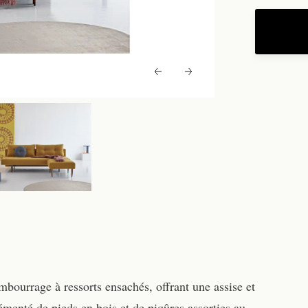
embourrage à ressorts ensachés, offrant une assise et
menté de pieds en bois et de piqûres assorties au