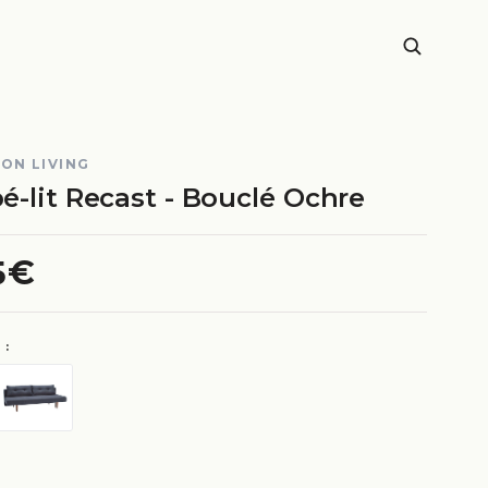
ON LIVING
é-lit Recast - Bouclé Ochre
5€
 :