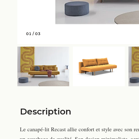
01
/
03
Description
Le canapé-lit Recast allie confort et style avec son r
un couchage de qualité. Son design minimaliste, agré