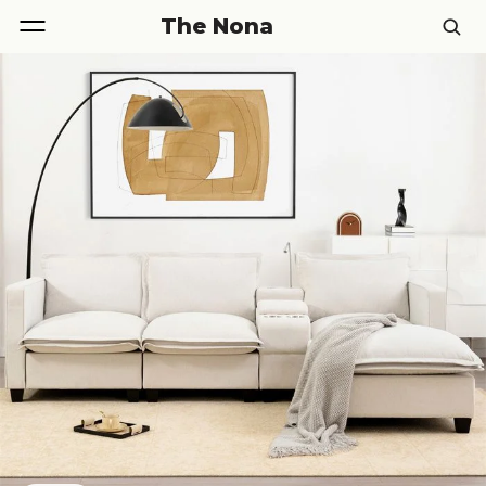
The Nona