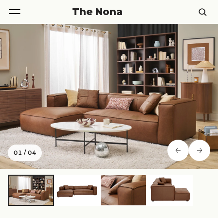
The Nona
01
/
04