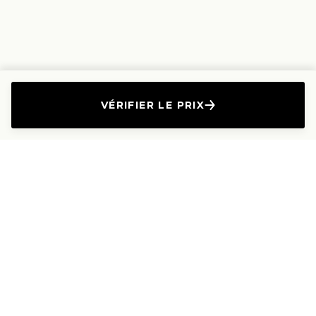
VÉRIFIER LE PRIX
L'Entreprise
Les Produits
A propos
Canapés droits
Nous contacter
Canapés convertibles
Travailler avec nous
Canapés d'angle
Presse et Partenariat
Canapés modulables