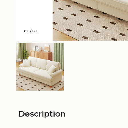
01
/
01
Description