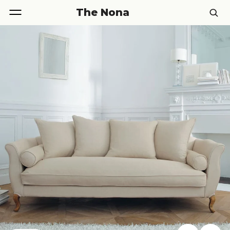
The Nona