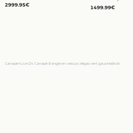
2999.95€
1499.99€
Canapé
>
Livin24 Canapé d'angle en velours Vegas vert gauche/droit