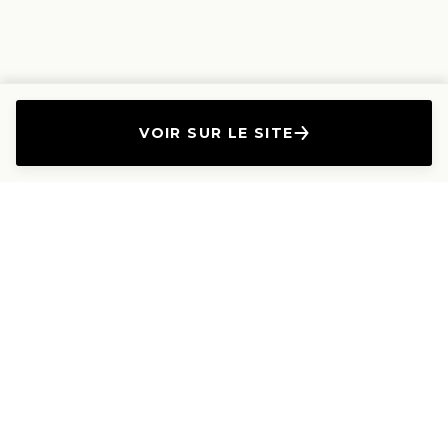
VOIR SUR LE SITE
L'Entreprise
Les Produits
A propos
Canapés droits
Nous contacter
Canapés convertibles
Travailler avec nous
Canapés d'angle
Presse et Partenariat
Canapés modulables