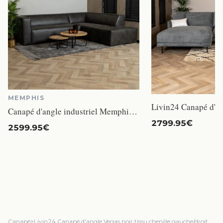
MEMPHIS
Canapé d'angle industriel Memphis éco-cuir gris droit - Livin24 - 266 cm - 4 places - Avec accoudoirs - Moelleux
2799.95€
2599.95€
Canapé
>
Livin24 Canapé d'angle Vegas noir tissu chenille gauche/droit