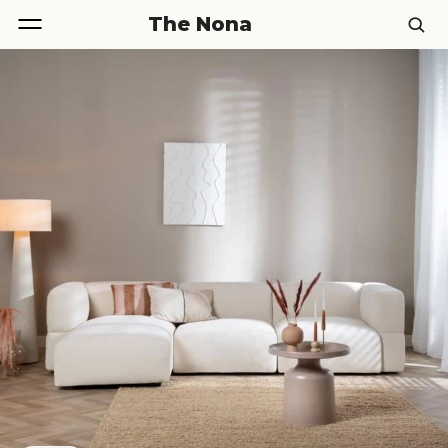
The Nona