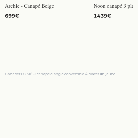
Archie - Canapé Beige
699€
1439€
Canapé
>
LOMÉO canapé d'angle convertible 4 places lin jaune