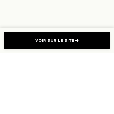
VOIR SUR LE SITE
L'Entreprise
Les Produits
A propos
Canapés droits
Nous contacter
Canapés convertibles
Travailler avec nous
Canapés d'angle
Presse et Partenariat
Canapés modulables