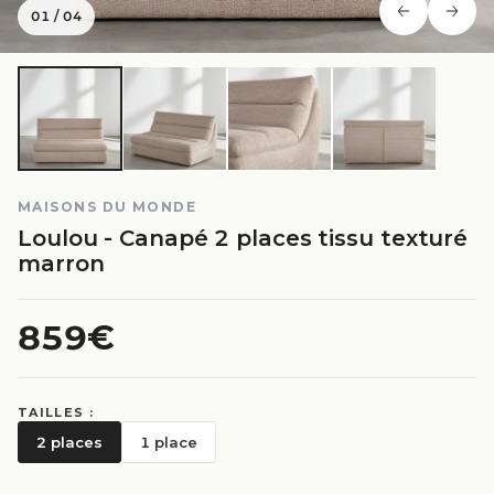
01
/
04
MAISONS DU MONDE
Loulou - Canapé 2 places tissu texturé
marron
859€
TAILLES :
2 places
1 place