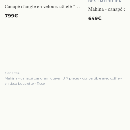
BESTMOBILIER
Canapé d'angle en velours côtelé "Rivoli" - 312 x 176 x 49 cm - Beige
799€
649€
Canapé
>
Mahina - canapé panoramique en U 7 places - convertible avec coffre -
en tissu bouclette - Rose