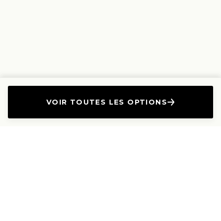
VOIR TOUTES LES OPTIONS
L'Entreprise
Les Produits
A propos
Canapés droits
Nous contacter
Canapés convertibles