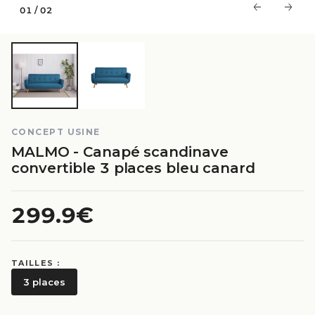
01
/
02
CONCEPT USINE
MALMO - Canapé scandinave
convertible 3 places bleu canard
299.9€
TAILLES :
3 places