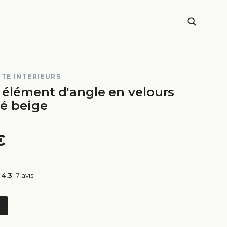
TE INTERIEURS
élément d'angle en velours
ré beige
€
4.3
· 7 avis