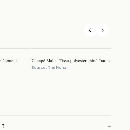
 piètement
Canapé Malo - Tissu polyester chiné Taupe - zoom sur 
Source :
The Nona
 ?