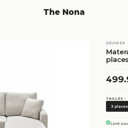
The Nona
DRAWER
Mater
place
499
TAILLES :
3 places
Livré so