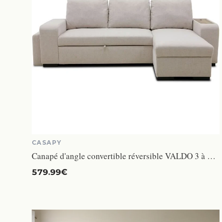
CASAPY
Canapé d'angle convertible réversible VALDO 3 à 4 places - Tissu Beige - Tablette avec USB - Coffre + Pouf - L247xP143xH86 cm
579.99€