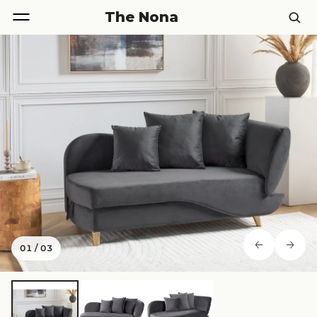
The Nona
01
/
03