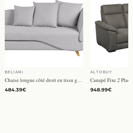
BELIANI
ALTOBUY
Chaise longue côté droit en tissu gris clair MERI II
484.39€
948.99€