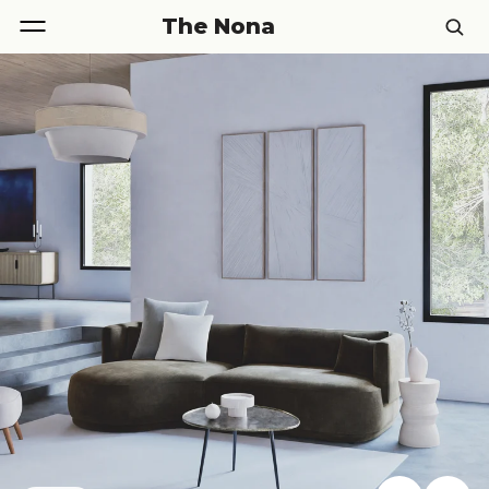
The Nona