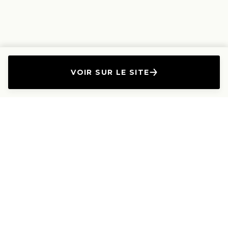
VOIR SUR LE SITE
L'Entreprise
Les Produits
A propos
Canapés droits
Nous contacter
Canapés convertibles
Travailler avec nous
Canapés d'angle
Presse et Partenariat
Canapés modulables