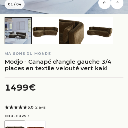
01
/
04
MAISONS DU MONDE
Modjo - Canapé d'angle gauche 3/4
places en textile velouté vert kaki
1499€
5.0
· 2 avis
COULEURS :