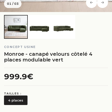
01
/
03
CONCEPT USINE
Monroe - canapé velours côtelé 4
places modulable vert
999.9€
TAILLES :
4 places