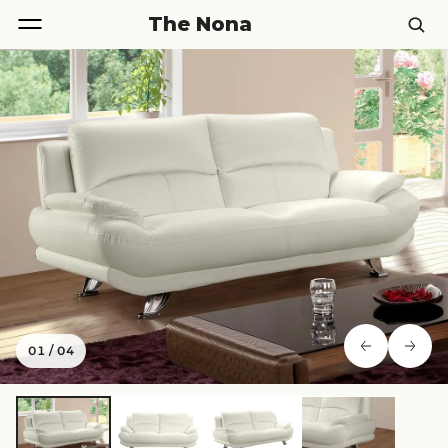
The Nona
01
/
04