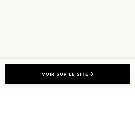
VOIR SUR LE SITE
L'Entreprise
Les Produits
A propos
Canapés droits