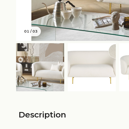
01
/
03
Description