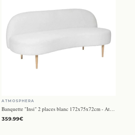
ATMOSPHERA
Banquette "Insi" 2 places blanc 172x75x72cm - Atmosphera createur d'interieur - Blanc
359.99€