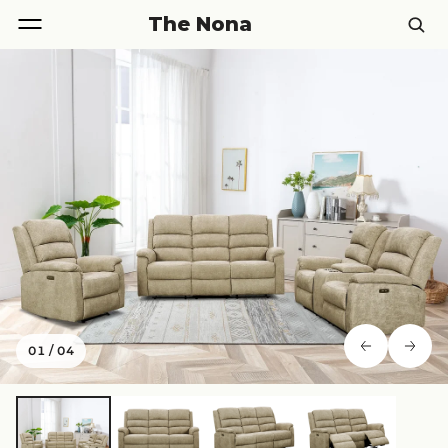
The Nona
01
/
04