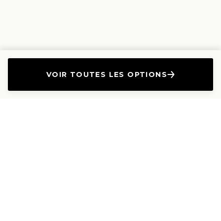
VOIR TOUTES LES OPTIONS
L'Entreprise
Les Produits
A propos
Canapés droits
Nous contacter
Canapés convertibles
Travailler avec nous
Canapés d'angle
Presse et Partenariat
Canapés modulables