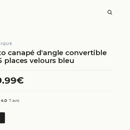
NIQUE
to canapé d'angle convertible
5 places velours bleu
9.99€
4.0
· 7 avis