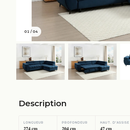
01
/
04
Description
LONGUEUR
PROFONDEUR
HAUT. D'ASSISE
274
cm
204
cm
47
cm