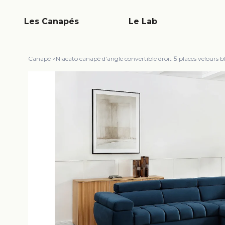
Les Canapés
Le Lab
Canapé
>
Niacato canapé d'angle convertible droit 5 places velours b