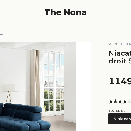
The Nona
leu
VENTE-U
Niaca
droit 
114
TAILLES :
5 places