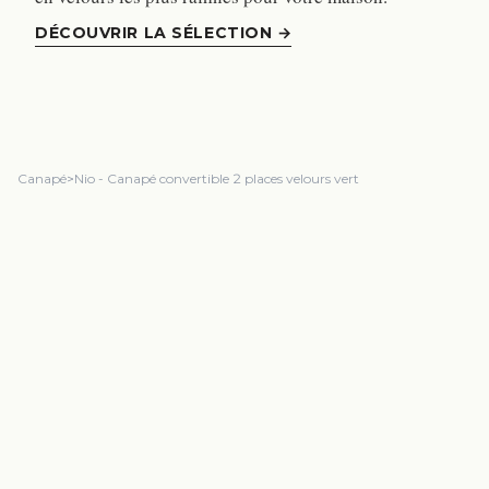
DÉCOUVRIR LA SÉLECTION
→
Canapé
>
Nio - Canapé convertible 2 places velours vert