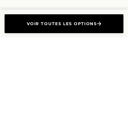
VOIR TOUTES LES OPTIONS
L'Entreprise
Les Produits
A propos
Canapés droits
Nous contacter
Canapés convertibles
Travailler avec nous
Canapés d'angle
Presse et Partenariat
Canapés modulables
Mention de l'annonceur
Canapés relax