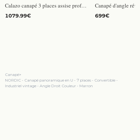
Calazo canapé 3 places assise profonde velours côtelé taupe
1079.99€
699€
Canapé
>
NORDIC - Canapé panoramique en U - 7 places - Convertible -
Industriel vintage - Angle Droit Couleur - Marron