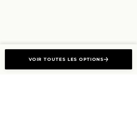
VOIR TOUTES LES OPTIONS
L'Entreprise
Les Produits
A propos
Canapés droits
Nous contacter
Canapés convertibles
Travailler avec nous
Canapés d'angle