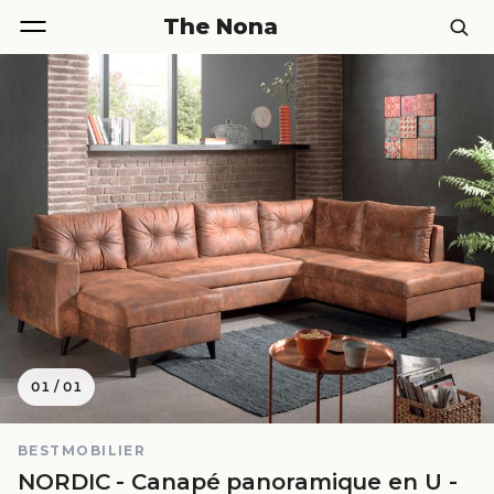
The Nona
01
/
01
BESTMOBILIER
NORDIC - Canapé panoramique en U -