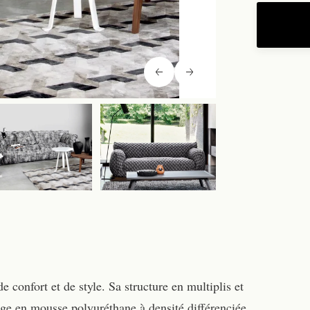
 confort et de style. Sa structure en multiplis et
age en mousse polyuréthane à densité différenciée,