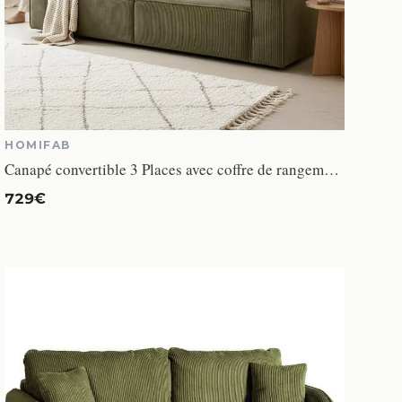
HOMIFAB
Canapé convertible 3 Places avec coffre de rangement en velours côtelé vert kaki - Harper
729€