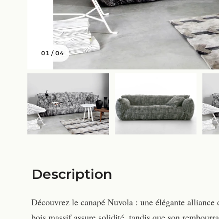
01
/
04
Description
Découvrez le canapé Nuvola : une élégante alliance de
bois massif assure solidité, tandis que son rembourr