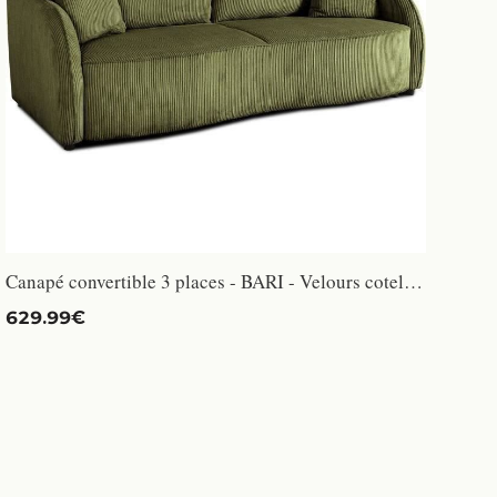
Canapé convertible 3 places - BARI - Velours cotelé - Kaki - Coffre de rangement - 215 x 89 x 100 cm
629.99€