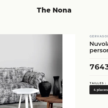
The Nona
GERVASO
Nuvola
perso
764
TAILLES :
4 places