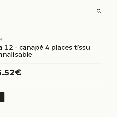
NI
 12 - canapé 4 places tissu
nnalisable
3.52€