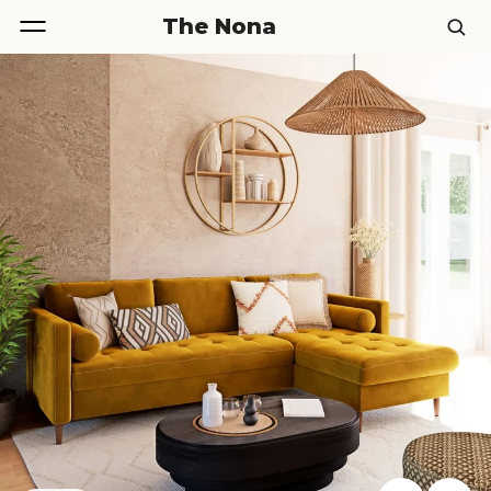
The Nona