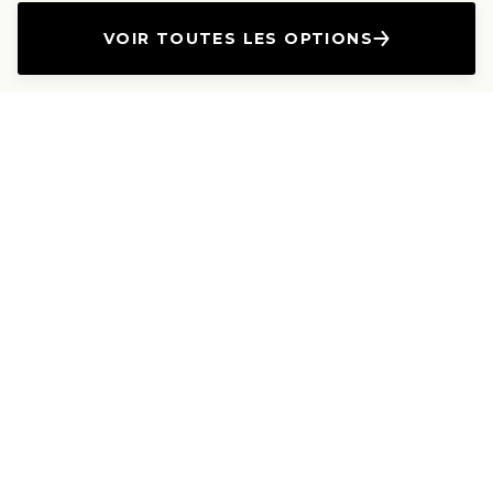
VOIR TOUTES LES OPTIONS
L'Entreprise
Les Produits
A propos
Canapés droits
Nous contacter
Canapés convertibles
Travailler avec nous
Canapés d'angle
Presse et Partenariat
Canapés modulables
Mention de l'annonceur
Canapés relax
Le Lab
Les Dossiers
Les Guides
Les canapés haut de