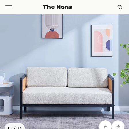
The Nona
01
/
03