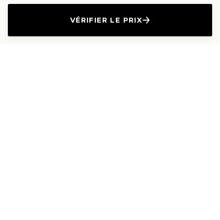
VÉRIFIER LE PRIX
L'Entreprise
Les Produits
A propos
Canapés droits
Nous contacter
Canapés convertibles
Travailler avec nous
Canapés d'angle
Presse et Partenariat
Canapés modulables
Mention de l'annonceur
Canapés relax
Le Lab
Les Dossiers