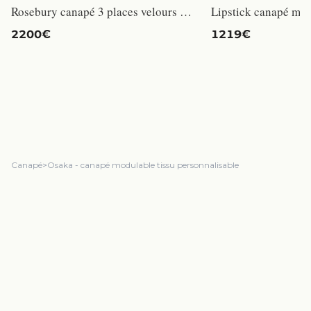
Rosebury canapé 3 places velours bleu
2200€
1219€
Canapé
>
Osaka - canapé modulable tissu personnalisable