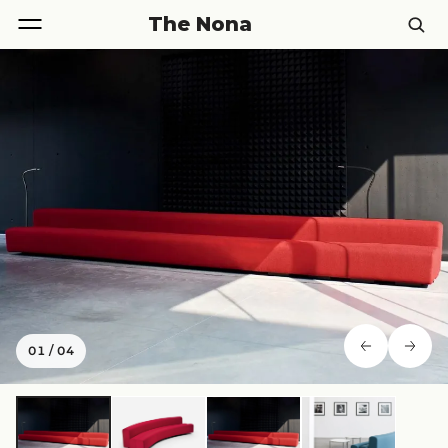
The Nona
01
/
04