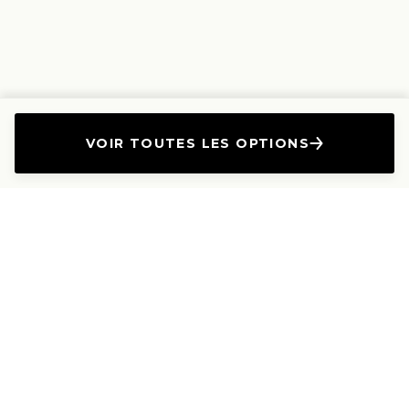
VOIR TOUTES LES OPTIONS
L'Entreprise
Les Produits
A propos
Canapés droits
Nous contacter
Canapés convertibles
Travailler avec nous
Canapés d'angle
Presse et Partenariat
Canapés modulables