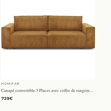
HOMIFAB
Canapé convertible 3 Places avec coffre de rangement en velours côtelé jaune moutarde - Harper
729€