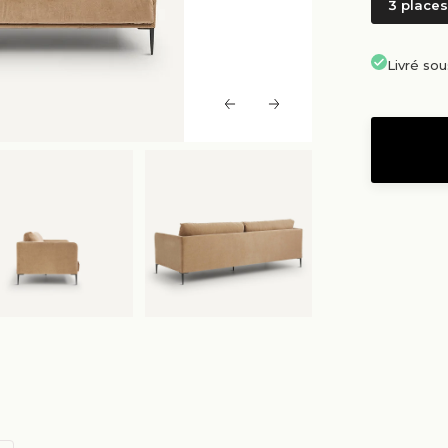
3 places
Livré so