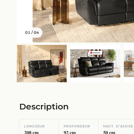
01
/
04
Description
LONGUEUR
PROFONDEUR
HAUT. D'ASSISE
208
cm
92
cm
50
cm