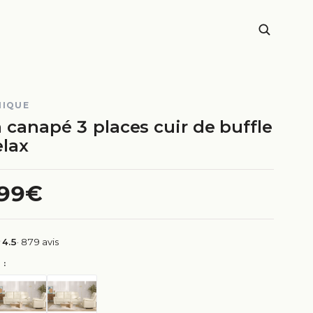
NIQUE
 canapé 3 places cuir de buffle
elax
.99€
4.5
· 879 avis
 :