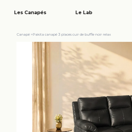
Les Canapés
Le Lab
Canapé
>
Pakita canapé 3 places cuir de buffle noir relax