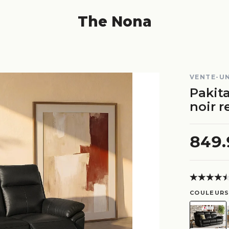
The Nona
VENTE-U
Pakita
noir r
849
COULEURS