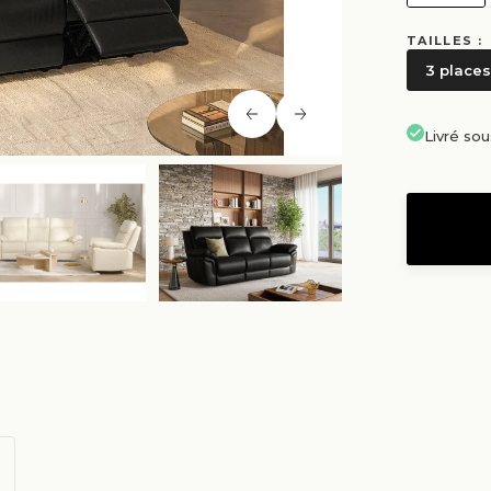
TAILLES :
3 places
Livré so