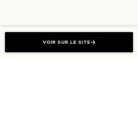
VOIR SUR LE SITE
L'Entreprise
Les Produits
A propos
Canapés droits
Nous contacter
Canapés convertibles
Travailler avec nous
Canapés d'angle
Presse et Partenariat
Canapés modulables