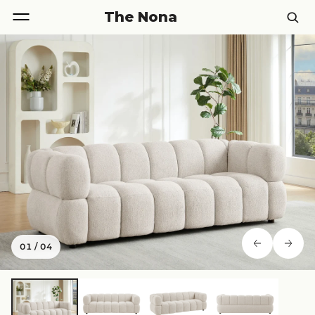
The Nona
01
/
04