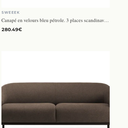
SWEEEK
Canapé en velours bleu pétrole. 3 places scandinave fixe. droit. pieds bois noir
280.49€