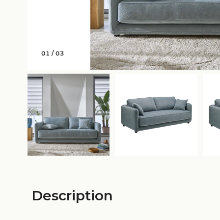
01
/
03
Description