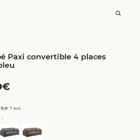
é Paxi convertible 4 places
bleu
9€
5.0
· 7 avis
 :