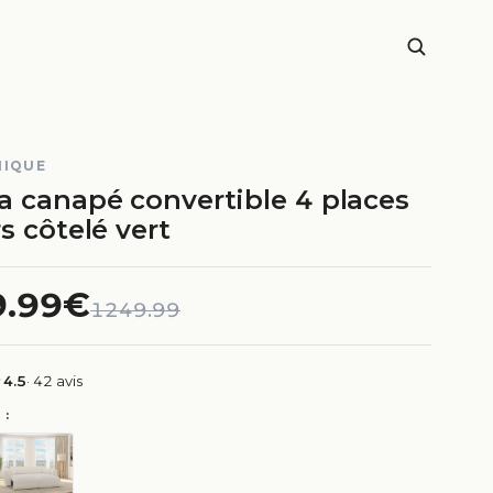
NIQUE
a canapé convertible 4 places
s côtelé vert
9.99€
1249.99
4.5
· 42 avis
 :