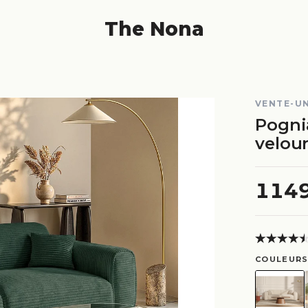
The Nona
VENTE-U
Pogni
velour
114
COULEURS