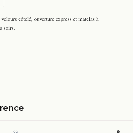
elours côtelé, ouverture express et matelas à
 soirs.
érence
02