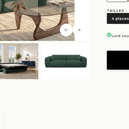
TAILLES :
4 places
Livré so