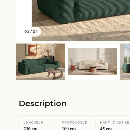
01
/
04
Description
LONGUEUR
PROFONDEUR
HAUT. D'ASSISE
236
cm
100
cm
45
cm