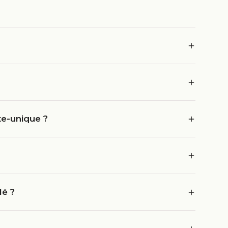
te-unique ?
lé ?