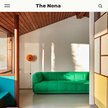
The Nona