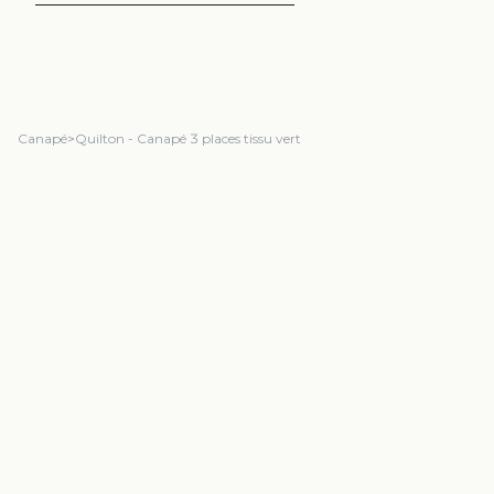
Canapé
>
Quilton - Canapé 3 places tissu vert