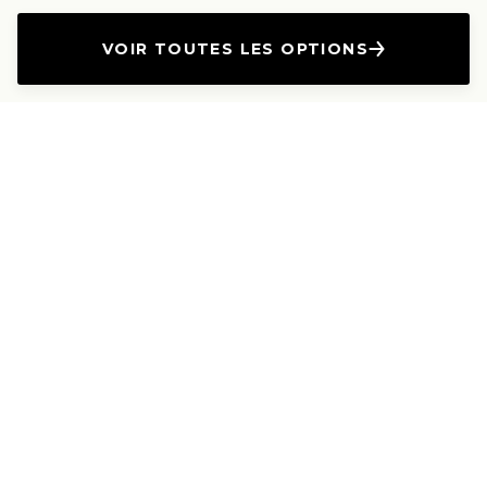
VOIR TOUTES LES OPTIONS
L'Entreprise
Les Produits
A propos
Canapés droits
Nous contacter
Canapés convertibles
Travailler avec nous
Canapés d'angle
Presse et Partenariat
Canapés modulables
Mention de l'annonceur
Canapés relax
Le Lab
Les Dossiers