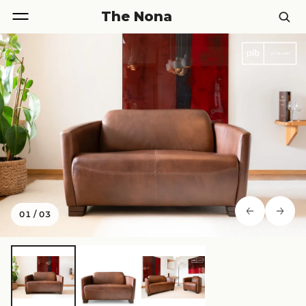
The Nona
01
/
03