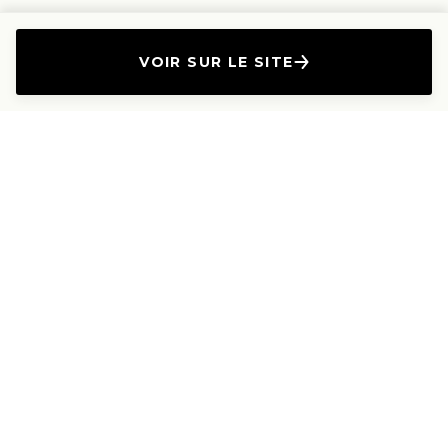
VOIR SUR LE SITE
L'Entreprise
Les Produits
A propos
Canapés droits
Nous contacter
Canapés convertibles
Travailler avec nous
Canapés d'angle
Presse et Partenariat
Canapés modulables
Mention de l'annonceur
Canapés relax
Le Lab
Les Dossiers