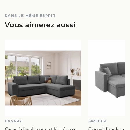
DANS LE MÊME ESPRIT
Vous aimerez aussi
CASAPY
SWEEEK
Canapé d'angle convertible réversible NIRVANA 4 à 5 places - Tissu velours côtelé anthracite - Coffre de rangement - L247 x P 183 x