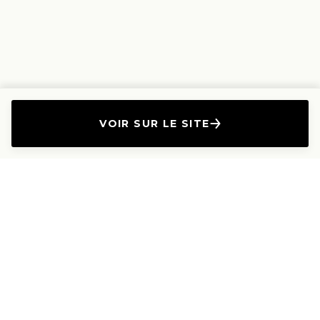
VOIR SUR LE SITE
L'Entreprise
Les Produits
A propos
Canapés droits
Nous contacter
Canapés convertibles
Travailler avec nous
Canapés d'angle