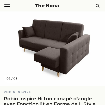
The Nona
01
/
01
ROBIN INSPIRE
Robin Inspire Hilton canapé d'angle
avec Fonction lit en Forme de L Style