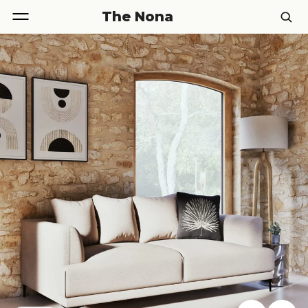
The Nona