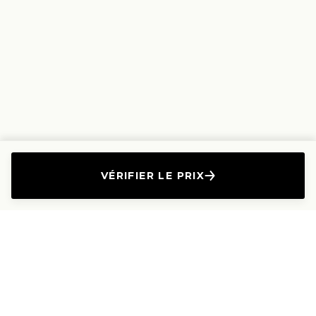
VÉRIFIER LE PRIX
L'Entreprise
Les Produits
A propos
Canapés droits