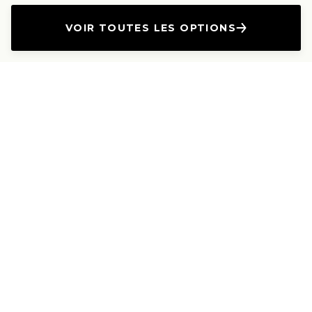
VOIR TOUTES LES OPTIONS
L'Entreprise
Les Produits
A propos
Canapés droits
Nous contacter
Canapés convertibles
Travailler avec nous
Canapés d'angle
Presse et Partenariat
Canapés modulables
Mention de l'annonceur
Canapés relax
Le Lab
Les Dossiers