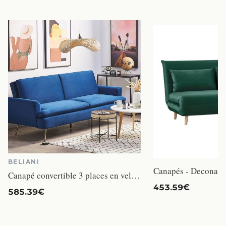
BELIANI
Canapé convertible 3 places en velours bleu marine VETTRE
453.59€
585.39€