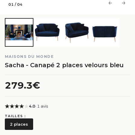
01
/
04
MAISONS DU MONDE
Sacha - Canapé 2 places velours bleu
279.3€
4.0
· 1 avis
TAILLES :
2 places