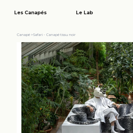
Les Canapés
Le Lab
Canapé
>
Safari - Canapé tissu noir