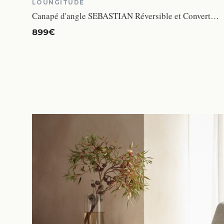
LOUNGITUDE
Canapé d'angle SEBASTIAN Réversible et Convertible avec coffre en simili et tissu - Gris foncé - L267 x P200 x H90cm - LOUNGITUDE
899€