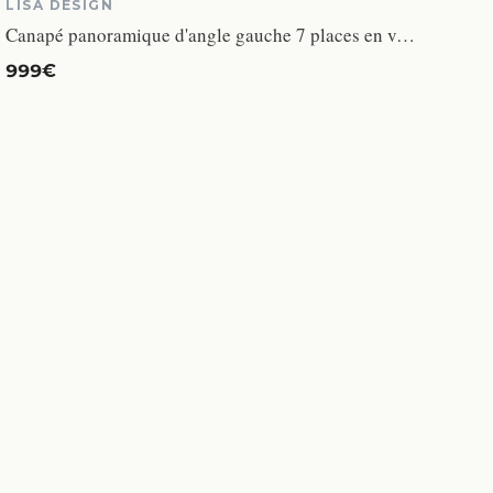
LISA DESIGN
Canapé panoramique d'angle gauche 7 places en velours côtelé - Gris foncé - LISA DESIGN
999€