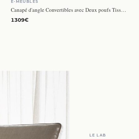
E-MEUBLES
Canapé d'angle Convertibles avec Deux poufs Tissu + Simili Cuir BELGRAD (Noir, Canapé d'angle Droit)
1309€
LE LAB