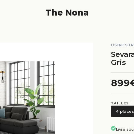
The Nona
USINEST
Sevara
Gris
899
TAILLES :
4 places
Livré so