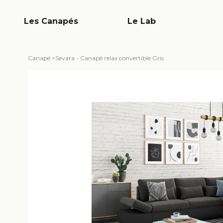
Les Canapés
Le Lab
Canapé
>
Sevara - Canapé relax convertible Gris