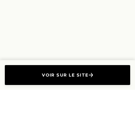
VOIR SUR LE SITE
L'Entreprise
Les Produits
A propos
Canapés droits