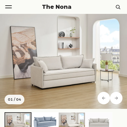
The Nona
01
/
04