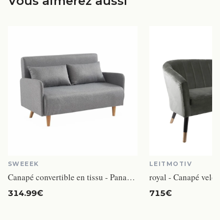
Vous aimerez aussi
SWEEEK
LEITMOTIV
Canapé convertible en tissu - Panam - 2 places scandinave. pieds bois clair. gris clair. banquette. dossier inclinable
royal - Canapé velou
314.99€
715€