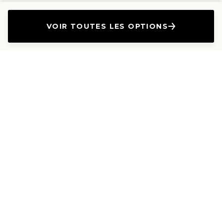
VOIR TOUTES LES OPTIONS
L'Entreprise
Les Produits
A propos
Canapés droits
Nous contacter
Canapés convertibles
Travailler avec nous
Canapés d'angle
Presse et Partenariat
Canapés modulables
Mention de l'annonceur
Canapés relax
Le Lab
Les Dossiers