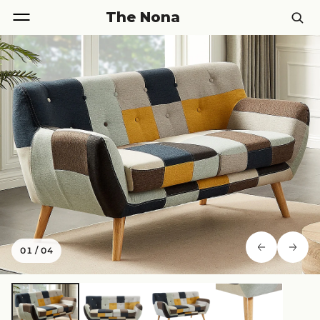
The Nona
01
/
04