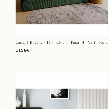
Canapé-lit Clovis 114 - Clovis - Poso 14 - Vert - Fonction de couchage - Pieds en plastique
1156€