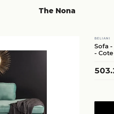
The Nona
BELIANI
Sofa 
- Cot
503