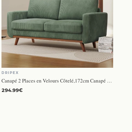
DRIPEX
Canapé 2 Places en Velours Côtelé,172cm Canapé Fixe ,Style Scandinave Moderne pour Salon,Appartement,Petit Espace 172x76x88cm Vert
294.99€