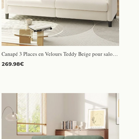
Canapé 3 Places en Velours Teddy Beige pour salon,Canapé Moderne Scandinave avec trois coussins,pieds en bois,193×78×85CM
269.98€