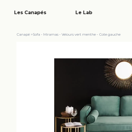
Les Canapés
Le Lab
Canapé
>
Sofa - Miramas - Velours vert menthe - Cote gauche